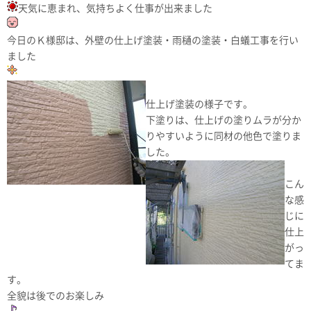
天気に恵まれ、気持ちよく仕事が出来ました
今日のＫ様邸は、外壁の仕上げ塗装・雨樋の塗装・白蟻工事を行い
ました
仕上げ塗装の様子です。
下塗りは、仕上げの塗りムラが分か
りやすいように同材の他色で塗りま
した。
こん
な感
じに
仕上
がっ
てま
す。
全貌は後でのお楽しみ