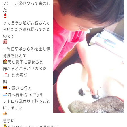
メ）』が②匹やって来まし
た
って言うか私がお客さんか
らいただき連れ帰ってきた
のです
一昨日早朝から熱を出し保
育園を休んで
居た息子に見せると
怖がるどころか『カメだ
』と大喜び
餌
を買いに行き
海へ石を拾いに行き
レトロな洗面器で飼うこと
にしました
息子に