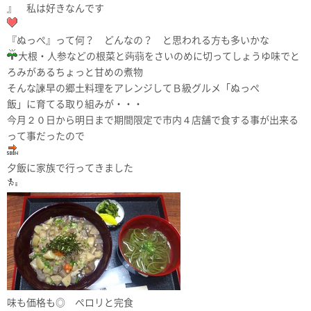
』 私は好きなんです
『ぬっぺ』って何？ どんなの？ と思われる方も多いかな
大根・人参などの根菜と蒟蒻をさいのめに切ってしょうゆ味でと
ろみがあるちょっと甘めの煮物
そんな諫早の郷土料理をアレンジしてＢ級グルメ「
ぬっぺ
飯」に育てる取り組みが・・・
今月２０日から明日まで期間限定で市内４店舗で食する事が出来る
って事だったので
夕飯に家族で行ってきました
味も価格も◎ ぺロリと完食